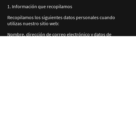
1. Información que recopilamos
Recopilamos los siguientes datos personales cuando
utilizas nuestro sitio web:
Nombre, dirección de correo electrónico y datos de
contacto.
2. Cómo usamos tus datos
Utilizamos tu información para:
Proveer los servicios solicitados.
Enviar correos electrónicos promocionales (solo si has
dado tu consentimiento).
Cumplir con requisitos legales.
3. Compartir datos con terceros
No compartiremos tus datos personales con terceros.
Cumplir con obligaciones legales.